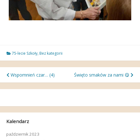
75-lecie Szkoły
,
Bez kategorii
Nawigacja
Wspomnień czar… (4)
Święto smaków za nami 😋
wpisu
Kalendarz
październik 2023