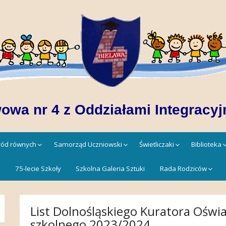
owa nr 4 z Oddziałami Integracyj
śród równych
Samorząd Uczniowski
Świetliczaki
Biblioteka
!
75-lecie Szkoły
Szkolna Galeria Sztuki
Rada Rodziców
List Dolnośląskiego Kuratora Oświa
szkolnego 2023/2024