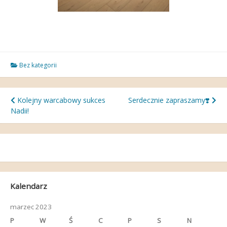
Bez kategorii
Nawigacja
Kolejny warcabowy sukces
Serdecznie zapraszamy❣️
Nadii!
wpisu
Kalendarz
marzec 2023
P
W
Ś
C
P
S
N