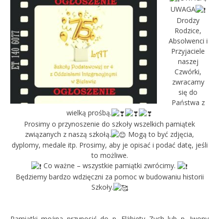
UWAGA
Drodzy
Rodzice,
Absolwenci i
Przyjaciele
naszej
Czwórki,
zwracamy
się do
Państwa z
wielką prośbą.
Prosimy o przynoszenie do szkoły wszelkich pamiątek
związanych z naszą szkołą.
Mogą to być zdjęcia,
dyplomy, medale itp. Prosimy, aby je opisać i podać datę, jeśli
to możliwe.
Co ważne – wszystkie pamiątki zwrócimy.
Będziemy bardzo wdzięczni za pomoc w budowaniu historii
Szkoły.
Pamiątki można przynosić do p. Elżbiety Zych lub p. Iwony