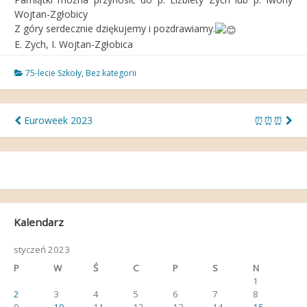
Wojtan-Zgłobicy
Z góry serdecznie dziękujemy i pozdrawiamy.
E. Zych, I. Wojtan-Zgłobica
75-lecie Szkoły
,
Bez kategorii
Nawigacja
Euroweek 2023
⏰⏰⏰
wpisu
Kalendarz
styczeń 2023
P
W
Ś
C
P
S
N
1
2
3
4
5
6
7
8