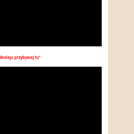
ikołaju przybywaj tu”