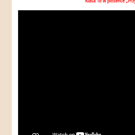
Klasa 1b w piosence „Pr