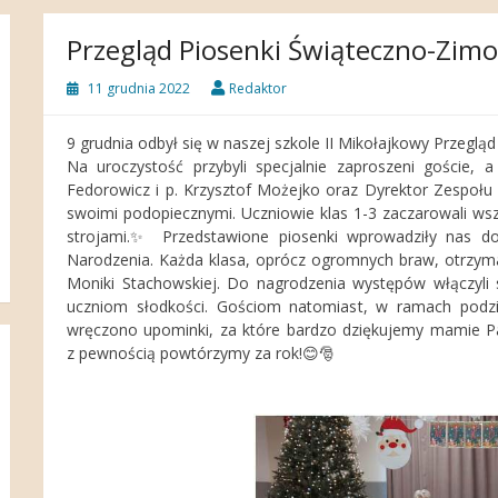
Przegląd Piosenki Świąteczno-Zimo
11 grudnia 2022
Redaktor
9 grudnia odbył się w naszej szkole II Mikołajkowy Przeglą
Na uroczystość przybyli specjalnie zaproszeni goście, 
Fedorowicz i p. Krzysztof Możejko oraz Dyrektor Zespoł
swoimi podopiecznymi. Uczniowie klas 1-3 zaczarowali ws
strojami.✨️ Przedstawione piosenki wprowadziły nas do
Narodzenia. Każda klasa, oprócz ogromnych braw, otrzyma
Moniki Stachowskiej. Do nagrodzenia występów włączyli s
uczniom słodkości. Gościom natomiast, w ramach podzi
wręczono upominki, za które bardzo dziękujemy mamie Paw
z pewnością powtórzymy za rok!😊🎅