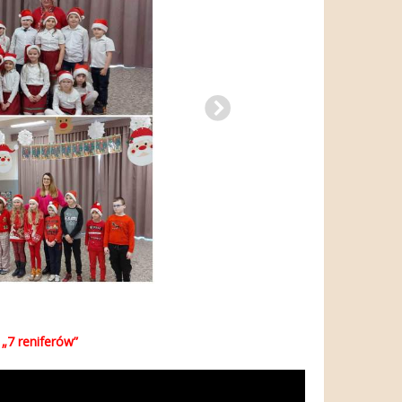
„7 reniferów”