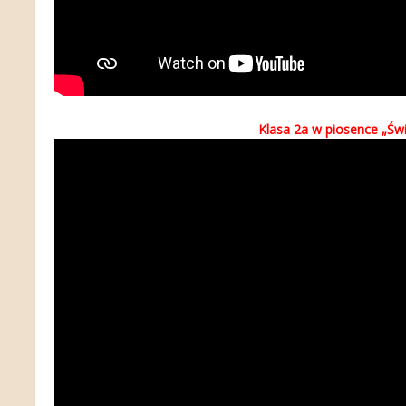
Klasa 2a w piosence „Św