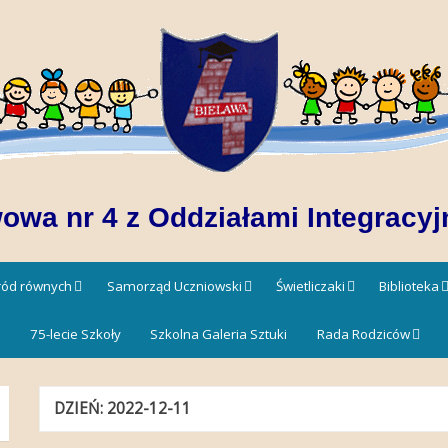
owa nr 4 z Oddziałami Integracyj
śród równych
Samorząd Uczniowski
Świetliczaki
Biblioteka
!
75-lecie Szkoły
Szkolna Galeria Sztuki
Rada Rodziców
DZIEŃ:
2022-12-11