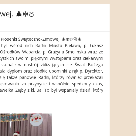
wej. 🎄❄️☃️
d Piosenki Świąteczno-Zimowej. 🎄❄️☃️🎅🎄
a byli wśród nich Radni Miasta Bielawa, p. Łukasz
u Ośrodków Waparcia, p. Grażyna Smolińska wraz ze
zystkich swoimi pięknymi występami oraz ciekawymi
skonale w nastrój zbliżających się Świąt Bożego
ła dyplom oraz słodkie upominki z rąk p. Dyrektor,
ię także panowie Radni, którzy również przekazali
ękowania za przybycie i wspólnie spędzony czas,
ełka Zięby z kl. 3a. To był wspaniały dzień, który