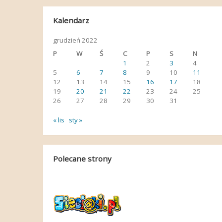
Kalendarz
grudzień 2022
P
W
Ś
C
P
S
N
1
2
3
4
5
6
7
8
9
10
11
12
13
14
15
16
17
18
19
20
21
22
23
24
25
26
27
28
29
30
31
« lis
sty »
Polecane strony