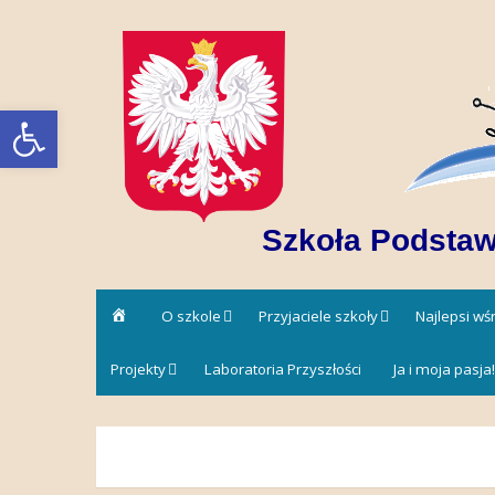
Skip
to
content
Open toolbar
Szkoła Podstaw
Strona
O szkole
Przyjaciele szkoły
Najlepsi w
główna
Projekty
Laboratoria Przyszłości
Ja i moja pasja