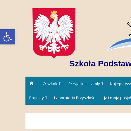
Skip
to
content
Open toolbar
Szkoła Podstaw
Strona
O szkole
Przyjaciele szkoły
Najlepsi w
główna
Projekty
Laboratoria Przyszłości
Ja i moja pasja