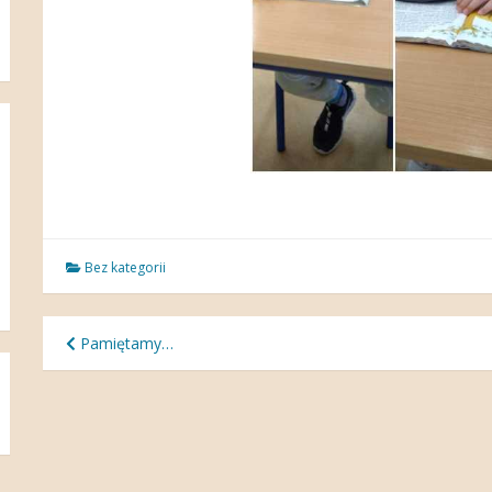
Bez kategorii
Nawigacja
Pamiętamy…
wpisu