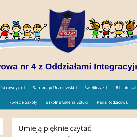
owa nr 4 z Oddziałami Integracyj
śród równych
Samorząd Uczniowski
Świetliczaki
Biblioteka
!
75-lecie Szkoły
Szkolna Galeria Sztuki
Rada Rodziców
Umieją pięknie czytać