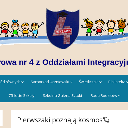
owa nr 4 z Oddziałami Integracyj
śród równych
Samorząd Uczniowski
Świetliczaki
Biblioteka
!
75-lecie Szkoły
Szkolna Galeria Sztuki
Rada Rodziców
Pierwszaki poznają kosmos🪐