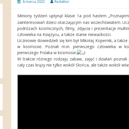
8 marca 2022
Redaktor
Miniony tydzień upłynął klasie 1a pod hasłem „Poznaje
zainteresowań dzieci otaczającym nas wszechświatem. Uczni
podróżach kosmicznych, filmy, zdjęcia i prezentacje mult
człowieka na Księżycu, a także stanie nieważkości.
Uczniowie dowiedzieli się kim był Mikołaj Kopernik, a także
w kosmosie. Poznali m.in. pierwszego człowieka w ko
pierwszego Polaka w kosmosie.
W trakcie różnego rodzaju zabaw, zajęć i działań poznali
cały czas krąży nie tylko wokół Słońca, ale także wokół wła