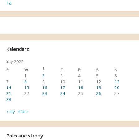
1a
wpisu
Kalendarz
luty 2022
P
W
Ś
C
P
S
N
1
2
3
4
5
6
7
8
9
10
11
12
13
14
15
16
17
18
19
20
21
22
23
24
25
26
27
28
« sty
mar »
Polecane strony