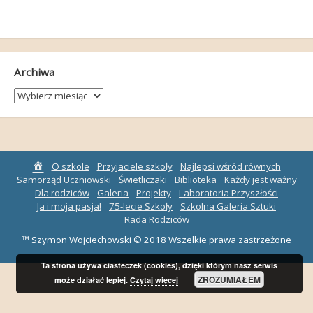
Archiwa
Archiwa
Strona
O szkole
Przyjaciele szkoły
Najlepsi wśród równych
główna
Samorząd Uczniowski
Świetliczaki
Biblioteka
Każdy jest ważny
Dla rodziców
Galeria
Projekty
Laboratoria Przyszłości
Ja i moja pasja!
75-lecie Szkoły
Szkolna Galeria Sztuki
Rada Rodziców
™ Szymon Wojciechowski © 2018 Wszelkie prawa zastrzeżone
Ta strona używa ciasteczek (cookies), dzięki którym nasz serwis
ZROZUMIAŁEM
może działać lepiej.
Czytaj więcej