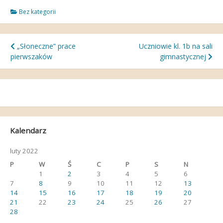
Bez kategorii
Nawigacja
„Słoneczne” prace
Uczniowie kl. 1b na sali
pierwszaków
gimnastycznej
wpisu
Kalendarz
luty 2022
P
W
Ś
C
P
S
N
1
2
3
4
5
6
7
8
9
10
11
12
13
14
15
16
17
18
19
20
21
22
23
24
25
26
27
28