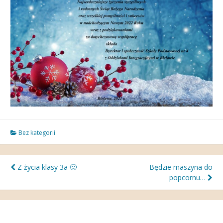
Bez kategorii
Nawigacja
Z życia klasy 3a 🙂
Będzie maszyna do
popcornu…
wpisu