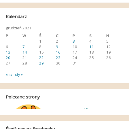
Kalendarz
grudzień 2021
P
W
Ś
C
P
S
N
1
2
3
4
5
6
7
8
9
10
11
12
13
14
15
16
17
18
19
20
21
22
23
24
25
26
27
28
29
30
31
« lis
sty »
Polecane strony
Śledź nas na Facebooku