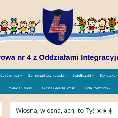
owa nr 4 z Oddziałami Integracyj
śród równych
Samorząd Uczniowski
Świetliczaki
Biblioteka
!
75-lecie Szkoły
Szkolna Galeria Sztuki
Rada Rodziców
Wiosna, wiosna, ach, to Ty! ☀️☀️☀️