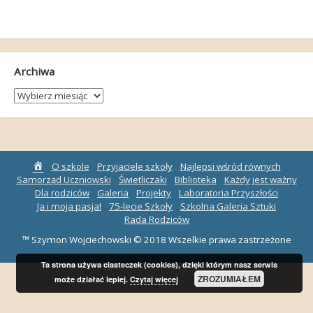
Archiwa
Archiwa
Strona
O szkole
Przyjaciele szkoły
Najlepsi wśród równych
główna
Samorząd Uczniowski
Świetliczaki
Biblioteka
Każdy jest ważny
Dla rodziców
Galeria
Projekty
Laboratoria Przyszłości
Ja i moja pasja!
75-lecie Szkoły
Szkolna Galeria Sztuki
Rada Rodziców
™ Szymon Wojciechowski © 2018 Wszelkie prawa zastrzeżone
Ta strona używa ciasteczek (cookies), dzięki którym nasz serwis
ZROZUMIAŁEM
może działać lepiej.
Czytaj więcej