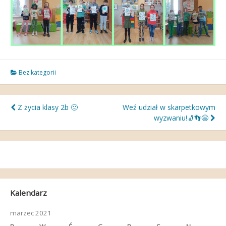
Bez kategorii
Nawigacja
Z życia klasy 2b 🙂
Weź udział w skarpetkowym
wyzwaniu!🧦👣😁
wpisu
Kalendarz
marzec 2021