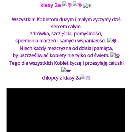
klasy 2a
Wszystkim Kobietom dużym i małym życzymy dziś
sercem całym:
zdrówka, szczęścia, pomyślności,
spełnienia marzeń i samych wspaniałości.
Niech każdy mężczyzna od dzisiaj pamięta,
by uszczęśliwiać kobiety nie tylko od święta.
Tego dla wszystkich Kobiet życzą i przesyłają całuski
chłopcy z klasy 2a