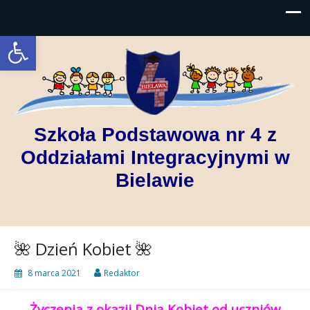
Open toolbar
Szkoła Podstawowa nr 4 z
Oddziałami Integracyjnymi w
Bielawie
🌺 Dzień Kobiet 🌺
8 marca 2021
Redaktor
Życzenia z okazji Dnia Kobiet od uczniów