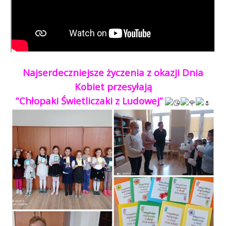
Najserdeczniejsze życzenia z okazji Dnia
Kobiet przesyłają
”Chłopaki Świetliczaki z Ludowej”