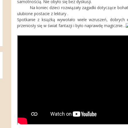
samotnością. Nie obyło się bez dyskusji.
Na koniec dzieci rozwiązały zagadki dotyczące bohater
ulubione postacie z lektury .
Spotkanie z książką wywołało wiele wzruszeń, dobrych 
przeniosły się w świat fantazji i było naprawdę magicznie…