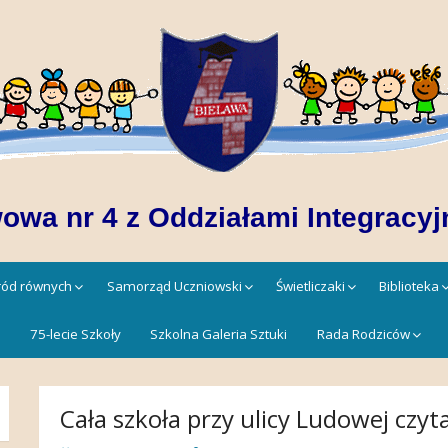
owa nr 4 z Oddziałami Integracyj
śród równych
Samorząd Uczniowski
Świetliczaki
Biblioteka
!
75-lecie Szkoły
Szkolna Galeria Sztuki
Rada Rodziców
Cała szkoła przy ulicy Ludowej czyt