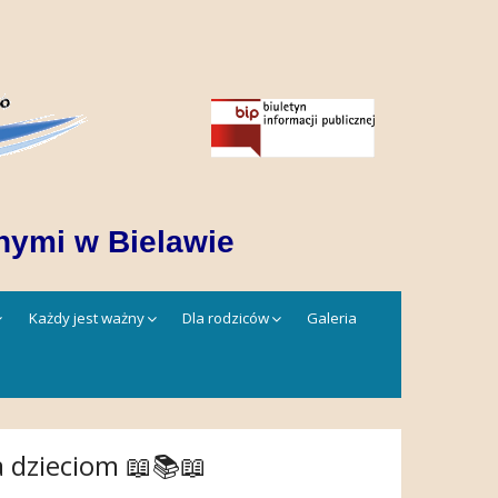
nymi w Bielawie
Każdy jest ważny
Dla rodziców
Galeria
a dzieciom 📖📚📖