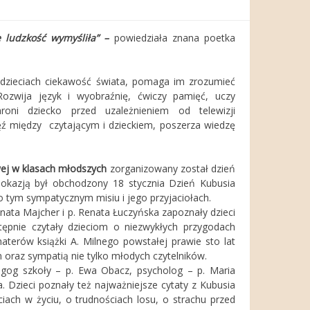
e ludzkość wymyśliła” –
powiedziała znana poetka
 dzieciach ciekawość świata, pomaga im zrozumieć
Rozwija język i wyobraźnię, ćwiczy pamięć, uczy
roni dziecko przed uzależnieniem od telewizji
ź między czytającym i dzieckiem, poszerza wiedzę
ej
w klasach młodszych
zorganizowany został dzień
okazją był obchodzony 18 stycznia Dzień Kubusia
 o tym sympatycznym misiu i jego przyjaciołach.
 Majcher i p. Renata Łuczyńska zapoznały dzieci
stępnie czytały dzieciom o niezwykłych przygodach
aterów książki A. Milnego powstałej prawie sto lat
 oraz sympatią nie tylko młodych czytelników.
agog szkoły – p. Ewa Obacz, psycholog – p. Maria
. Dzieci poznały też najważniejsze cytaty z Kubusia
iach w życiu, o trudnościach losu, o strachu przed