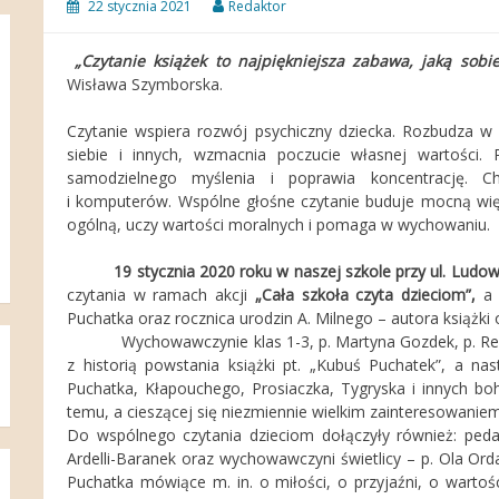
22 stycznia 2021
Redaktor
„Czytanie książek to najpiękniejsza zabawa, jaką sobi
Wisława Szymborska.
Czytanie wspiera rozwój psychiczny dziecka. Rozbudza w
siebie i innych, wzmacnia poczucie własnej wartości. 
samodzielnego myślenia i poprawia koncentrację. Ch
i komputerów. Wspólne głośne czytanie buduje mocną wię
ogólną, uczy wartości moralnych i pomaga w wychowaniu.
19 stycznia 2020 roku w naszej szkole przy ul. Ludow
czytania w ramach akcji
„Cała szkoła czyta dzieciom”,
a 
Puchatka oraz rocznica urodzin A. Milnego – autora książki
Wychowawczynie klas 1-3, p. Martyna Gozdek, p. Renata
z historią powstania książki pt. „Kubuś Puchatek”, a na
Puchatka, Kłapouchego, Prosiaczka, Tygryska i innych boh
temu, a cieszącej się niezmiennie wielkim zainteresowaniem
Do wspólnego czytania dzieciom dołączyły również: ped
Ardelli-Baranek oraz wychowawczyni świetlicy – p. Ola Orda
Puchatka mówiące m. in. o miłości, o przyjaźni, o wartośc