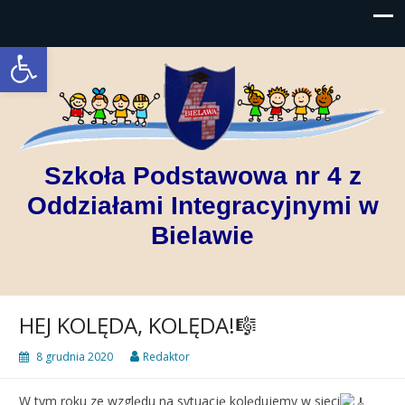
Open toolbar
Szkoła Podstawowa nr 4 z
Oddziałami Integracyjnymi w
Bielawie
HEJ KOLĘDA, KOLĘDA!🎼
8 grudnia 2020
Redaktor
W tym roku ze względu na sytuację kolędujemy w sieci