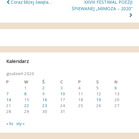
Nawigacja
Coraz bliżej święta…
XXVIII FESTIWAL POEZJI
ŚPIEWANEJ „MIMOZA – 2020”
wpisu
Kalendarz
grudzień 2020
P
W
Ś
C
P
S
N
1
2
3
4
5
6
7
8
9
10
11
12
13
14
15
16
17
18
19
20
21
22
23
24
25
26
27
28
29
30
31
« lis
sty »