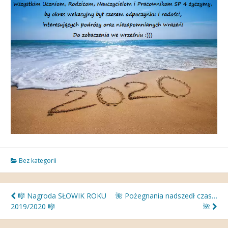
Bez kategorii
Nawigacja
🎼 Nagroda SŁOWIK ROKU
🌺 Pożegnania nadszedł czas…
2019/2020 🎼
🌺
wpisu