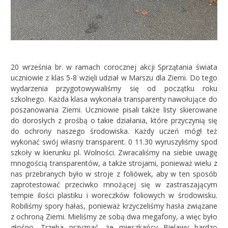
20 września br. w ramach corocznej akcji Sprzątania świata
uczniowie z klas 5-8 wzięli udział w Marszu dla Ziemi. Do tego
wydarzenia przygotowywaliśmy się od początku roku
szkolnego. Każda klasa wykonała transparenty nawołujące do
poszanowania Ziemi. Uczniowie pisali także listy skierowane
do dorosłych z prośbą o takie działania, które przyczynią się
do ochrony naszego środowiska. Każdy uczeń mógł też
wykonać swój własny transparent. 0 11.30 wyruszyliśmy spod
szkoły w kierunku pl. Wolności. Zwracaliśmy na siebie uwagę
mnogością transparentów, a także strojami, ponieważ wielu z
nas przebranych było w stroje z foliówek, aby w ten sposób
zaprotestować przeciwko mnożącej się w zastraszającym
tempie ilości plastiku i woreczków foliowych w środowisku.
Robiliśmy spory hałas, ponieważ krzyczeliśmy hasła związane
z ochroną Ziemi. Mieliśmy ze sobą dwa megafony, a więc było
głośno. Trzeba przyznać, że mieszkańcy Bielawy bardzo