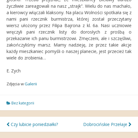
życzliwie zareagowali na nasz „strajk”. Wielu do nas machało,
a kierowcy włączali klaksony. Na placu Wolności spotkała się z
nami pani rzecznik burmistrza, której został przeczytany
wiersz ułożony przez Filipa Bajrona z kl. 6a. Nasi uczniowie
wręczyli pani rzecznik listy do dorosłych z prośbą o
przekazanie ich panu burmistrzowi. Zmęczeni, ale i szczęśliwi,
zakończyliśmy marsz. Mamy nadzieję, że przez takie akcje
każdy mieszkaniec pomyśli o naszej planecie, jest przecież tak
wiele do zrobienia…
E. Zych
Zdjęcia w
Galerii
Bez kategorii
Nawigacja
Czy lubicie poniedziałki?
Dobrocińskie Przełaje
wpisu