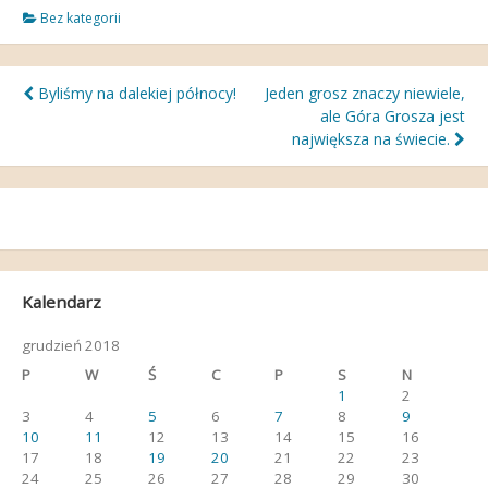
Bez kategorii
Nawigacja
Byliśmy na dalekiej północy!
Jeden grosz znaczy niewiele,
ale Góra Grosza jest
wpisu
największa na świecie.
Kalendarz
grudzień 2018
P
W
Ś
C
P
S
N
1
2
3
4
5
6
7
8
9
10
11
12
13
14
15
16
17
18
19
20
21
22
23
24
25
26
27
28
29
30