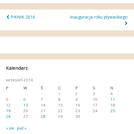
Nawigacja
PIKNIK 2016
Inauguracja roku pływackiego
wpisu
Kalendarz
wrzesień 2016
P
W
Ś
C
P
S
N
1
2
3
4
5
6
7
8
9
10
11
12
13
14
15
16
17
18
19
20
21
22
23
24
25
26
27
28
29
30
« sie
paź »