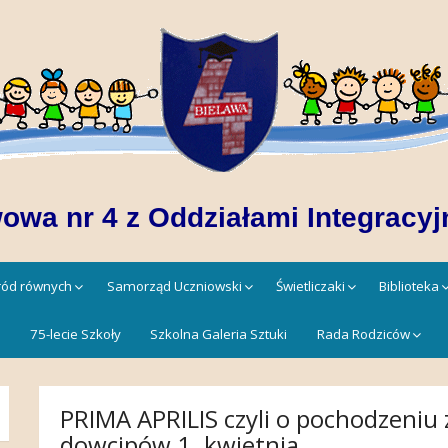
owa nr 4 z Oddziałami Integracyj
śród równych
Samorząd Uczniowski
Świetliczaki
Biblioteka
!
75-lecie Szkoły
Szkolna Galeria Sztuki
Rada Rodziców
PRIMA APRILIS czyli o pochodzeniu 
dowcipów 1. kwietnia