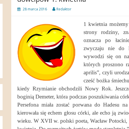
28 marca 2016
Redaktor
1 kwietnia możemy 
strony rodziny, z
oznacza po łacini
zwyczaju nie do k
wywodzi się on naj
których proszono r
aprilis”, czyli urod
cześć bożka śmiechu
kiedy Rzymianie obchodzili Nowy Rok. Jeszcze
boginią Demeter, która podczas poszukiwania cór
Persefona miała zostać porwana do Hadesu na p
kierowała się echem głosu córki, ale echo ją zwi
wieku. W XVII w. polski poeta, Wacław Potocki, pi
kwietnia. Do rozmaitych żartów moda staroletnia.”