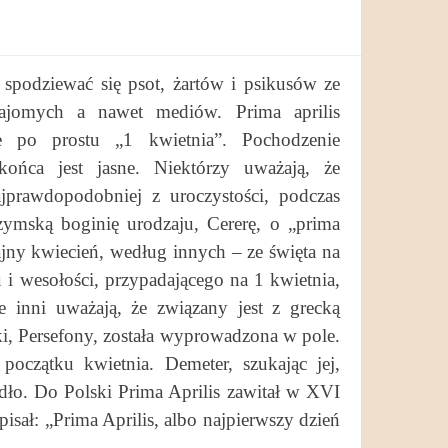
spodziewać się psot, żartów i psikusów ze
najomych a nawet mediów. Prima aprilis
e po prostu „1 kwietnia”. Pochodzenie
ońca jest jasne. Niektórzy uważają, że
prawdopodobniej z uroczystości, podczas
zymską boginię urodzaju, Cererę, o „prima
zajny kwiecień, według innych – ze święta na
 i wesołości, przypadającego na 1 kwietnia,
 inni uważają, że związany jest z grecką
ki, Persefony, została wyprowadzona w pole.
oczątku kwietnia. Demeter, szukając jej,
odło. Do Polski Prima Aprilis zawitał w XVI
sał: „Prima Aprilis, albo najpierwszy dzień