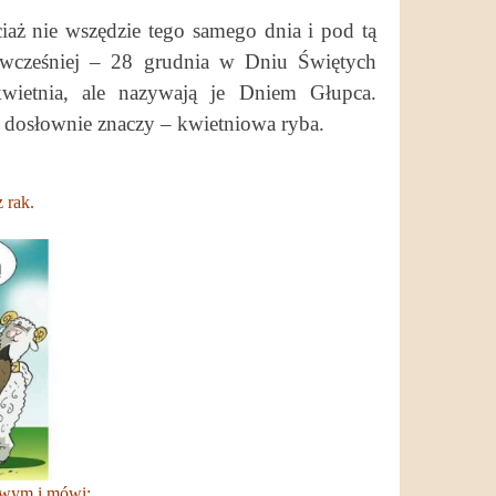
ciaż nie wszędzie tego samego dnia i pod tą
o wcześniej – 28 grudnia w Dniu Świętych
wietnia, ale nazywają je Dniem Głupca.
co dosłownie znaczy – kwietniowa ryba.
 rak.
owym i mówi: