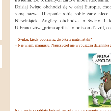
Dzisiaj święto obchodzi się w całej Europie, cho
samą nazwą. Hiszpanie robią sobie żarty niec
Niewiniątek. Anglicy obchodzą to święto 1 k
U Francuzów „prima aprilis” to poisson d’avril, 
– Synku, kiedy poprawisz dwójkę z matematyki?
– Nie wiem, mamusiu. Nauczyciel nie wypuszcza dziennika z
Nauczycielka oddaje Jasiowi zeszyt z wypracowaniem dom