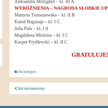
Aleksandra Mrzygłód – kl. III A
WYRÓŻNIENIA – NAGRODA SŁODKIE U
Martyna Tomaszewska – kl. II B
Kamil Bagazaja – kl. I C
Julia Pala – kl. I A
Magdalena Minkina – kl. I C
Kacper Frydlewski – kl. II C
GRATULUJEMY
Bez kategorii
Nawigacja
Bal karnawałowy
wpisu