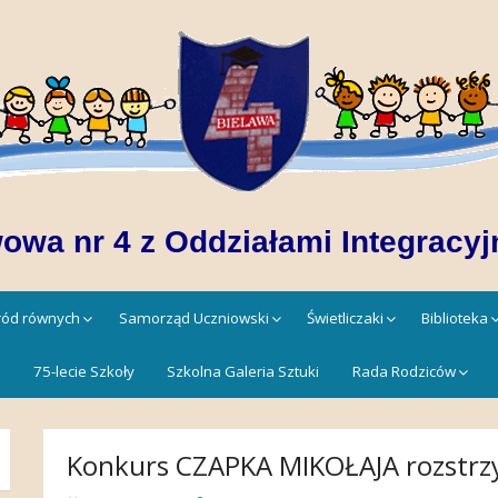
owa nr 4 z Oddziałami Integracyj
śród równych
Samorząd Uczniowski
Świetliczaki
Biblioteka
!
75-lecie Szkoły
Szkolna Galeria Sztuki
Rada Rodziców
Konkurs CZAPKA MIKOŁAJA rozstrzy