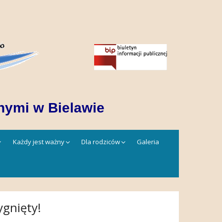
nymi w Bielawie
Każdy jest ważny
Dla rodziców
Galeria
gnięty!