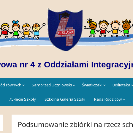
owa nr 4 z Oddziałami Integracyj
śród równych
Samorząd Uczniowski
Świetliczaki
Biblioteka
!
75-lecie Szkoły
Szkolna Galeria Sztuki
Rada Rodziców
Podsumowanie zbiórki na rzecz schr