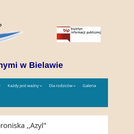
nymi w Bielawie
Każdy jest ważny
Dla rodziców
Galeria
oniska ,,Azyl"