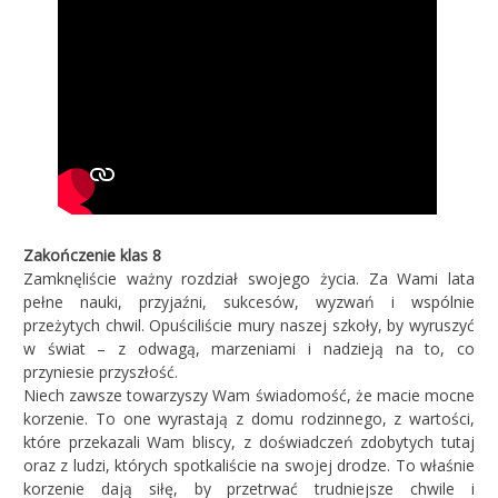
Zakończenie klas 8
Zamknęliście ważny rozdział swojego życia. Za Wami lata
pełne nauki, przyjaźni, sukcesów, wyzwań i wspólnie
przeżytych chwil. Opuściliście mury naszej szkoły, by wyruszyć
w świat – z odwagą, marzeniami i nadzieją na to, co
przyniesie przyszłość.
Niech zawsze towarzyszy Wam świadomość, że macie mocne
korzenie. To one wyrastają z domu rodzinnego, z wartości,
które przekazali Wam bliscy, z doświadczeń zdobytych tutaj
oraz z ludzi, których spotkaliście na swojej drodze. To właśnie
korzenie dają siłę, by przetrwać trudniejsze chwile i