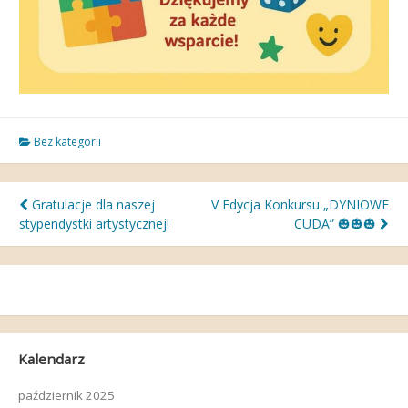
Bez kategorii
Nawigacja
Gratulacje dla naszej
V Edycja Konkursu „DYNIOWE
stypendystki artystycznej!
CUDA” 🎃🎃🎃
wpisu
Kalendarz
październik 2025