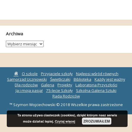
Archiwa
Archiwa
Strona
O szkole
Przyjaciele szkoły
Najlepsi wśród równych
główna
Samorząd Uczniowski
Świetliczaki
Biblioteka
Każdy jest ważny
Dla rodziców
Galeria
Projekty
Laboratoria Przyszłości
Ja i moja pasja!
75-lecie Szkoły
Szkolna Galeria Sztuki
Rada Rodziców
™ Szymon Wojciechowski © 2018 Wszelkie prawa zastrzeżone
Ta strona używa ciasteczek (cookies), dzięki którym nasz serwis
ZROZUMIAŁEM
może działać lepiej.
Czytaj więcej