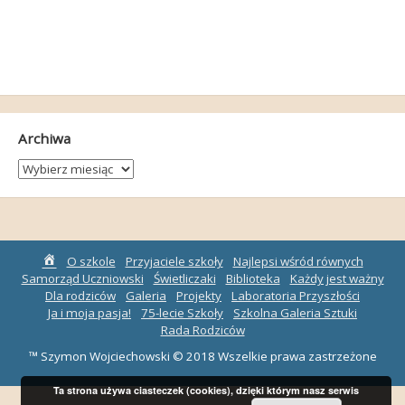
Archiwa
Archiwa
Strona
O szkole
Przyjaciele szkoły
Najlepsi wśród równych
główna
Samorząd Uczniowski
Świetliczaki
Biblioteka
Każdy jest ważny
Dla rodziców
Galeria
Projekty
Laboratoria Przyszłości
Ja i moja pasja!
75-lecie Szkoły
Szkolna Galeria Sztuki
Rada Rodziców
™ Szymon Wojciechowski © 2018 Wszelkie prawa zastrzeżone
Ta strona używa ciasteczek (cookies), dzięki którym nasz serwis