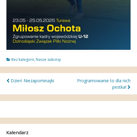
Bez kategorii
,
Nasze sukcesy
Nawigacja
Dzień Niezapominajki
Programowanie to dla nich
pestka!
wpisu
Kalendarz