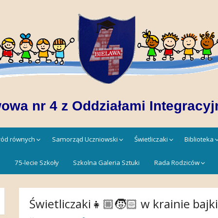
owa nr 4 z Oddziałami Integracyj
śród równych
Samorząd Uczniowski
Świetliczaki
Biblioteka
!
75-lecie Szkoły
Szkolna Galeria Sztuki
Rada Rodziców
Świetliczaki👧🏼🧒🏻 w krainie bajki 