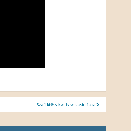
Szafirki🪻zakwitły w klasie 1a☺️