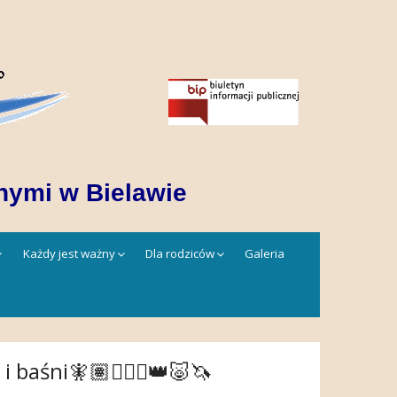
nymi w Bielawie
Każdy jest ważny
Dla rodziców
Galeria
i baśni🧚🏽🧙🏼‍♂️👑🐷🦄