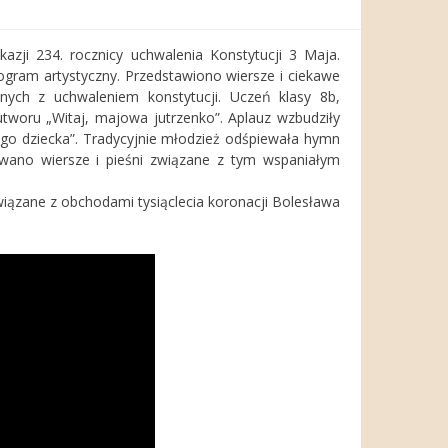
azji 234. rocznicy uchwalenia Konstytucji 3 Maja.
ogram artystyczny. Przedstawiono wiersze i ciekawe
nych z uchwaleniem konstytucji. Uczeń klasy 8b,
utworu „Witaj, majowa jutrzenko”. Aplauz wzbudziły
ego dziecka”. Tradycyjnie młodzież odśpiewała hymn
owano wiersze i pieśni związane z tym wspaniałym
wiązane z obchodami tysiąclecia koronacji Bolesława