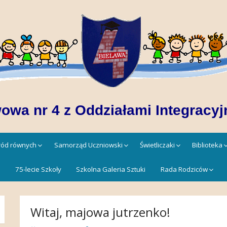
owa nr 4 z Oddziałami Integracyj
śród równych
Samorząd Uczniowski
Świetliczaki
Biblioteka
!
75-lecie Szkoły
Szkolna Galeria Sztuki
Rada Rodziców
Witaj, majowa jutrzenko!