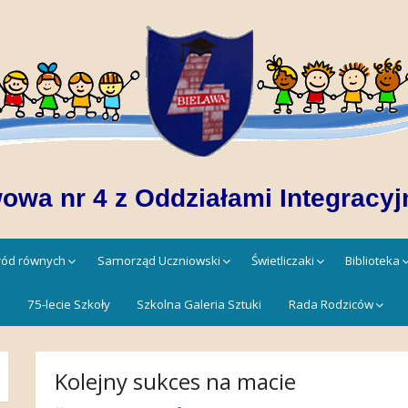
owa nr 4 z Oddziałami Integracyj
śród równych
Samorząd Uczniowski
Świetliczaki
Biblioteka
!
75-lecie Szkoły
Szkolna Galeria Sztuki
Rada Rodziców
Kolejny sukces na macie