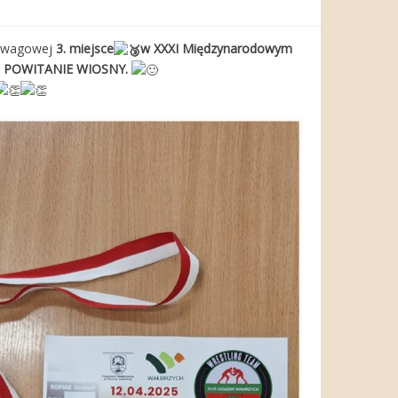
i wagowej
3. miejsce
w XXXI Międzynarodowym
y – POWITANIE WIOSNY.