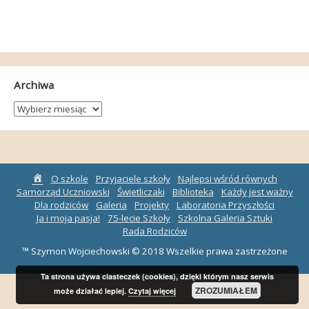
Archiwa
Archiwa
Strona
O szkole
Przyjaciele szkoły
Najlepsi wśród równych
główna
Samorząd Uczniowski
Świetliczaki
Biblioteka
Każdy jest ważny
Dla rodziców
Galeria
Projekty
Laboratoria Przyszłości
Ja i moja pasja!
75-lecie Szkoły
Szkolna Galeria Sztuki
Rada Rodziców
™ Szymon Wojciechowski © 2018 Wszelkie prawa zastrzeżone
Ta strona używa ciasteczek (cookies), dzięki którym nasz serwis
ZROZUMIAŁEM
może działać lepiej.
Czytaj więcej