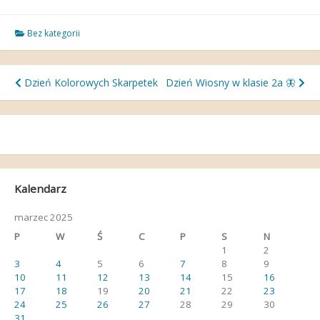
Bez kategorii
Nawigacja
Dzień Kolorowych Skarpetek
Dzień Wiosny w klasie 2a 🦋
wpisu
Kalendarz
marzec 2025
P
W
Ś
C
P
S
N
1
2
3
4
5
6
7
8
9
10
11
12
13
14
15
16
17
18
19
20
21
22
23
24
25
26
27
28
29
30
31