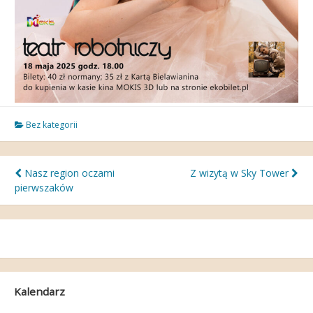
Bez kategorii
Nawigacja
Nasz region oczami
Z wizytą w Sky Tower
pierwszaków
wpisu
Kalendarz