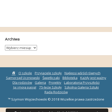
Archiwa
Archiwa
Strona
O szkole
Przyjaciele szkoły
Najlepsi wśród równych
główna
Samorząd Uczniowski
Świetliczaki
Biblioteka
Każdy jest ważny
Dla rodziców
Galeria
Projekty
Laboratoria Przyszłości
Ja i moja pasja!
75-lecie Szkoły
Szkolna Galeria Sztuki
Rada Rodziców
™ Szymon Wojciechowski © 2018 Wszelkie prawa zastrzeżone