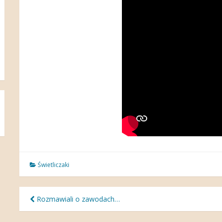
Świetliczaki
Nawigacja
Rozmawiali o zawodach…
wpisu