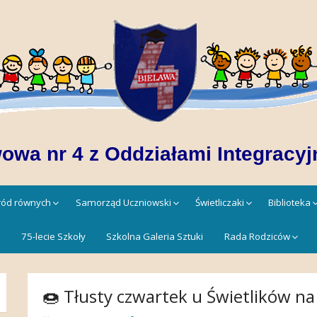
owa nr 4 z Oddziałami Integracyj
śród równych
Samorząd Uczniowski
Świetliczaki
Biblioteka
!
75-lecie Szkoły
Szkolna Galeria Sztuki
Rada Rodziców
🍩 Tłusty czwartek u Świetlików n