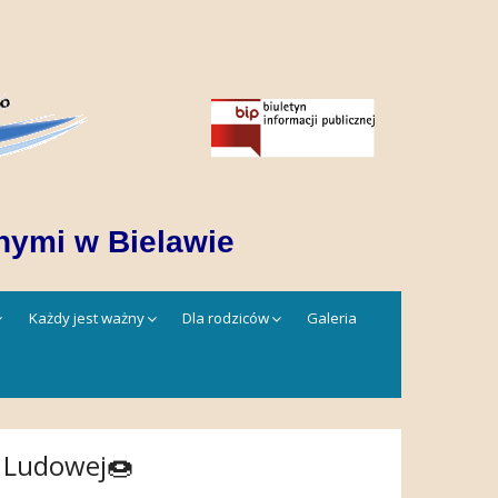
nymi w Bielawie
Każdy jest ważny
Dla rodziców
Galeria
a Ludowej🍩