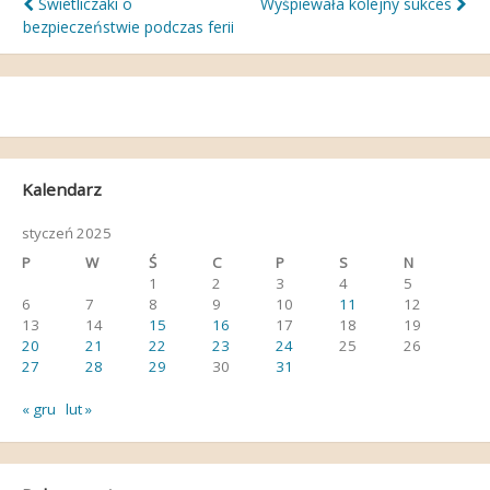
Nawigacja
Świetliczaki o
Wyśpiewała kolejny sukces
bezpieczeństwie podczas ferii
wpisu
Kalendarz
styczeń 2025
P
W
Ś
C
P
S
N
1
2
3
4
5
6
7
8
9
10
11
12
13
14
15
16
17
18
19
20
21
22
23
24
25
26
27
28
29
30
31
« gru
lut »