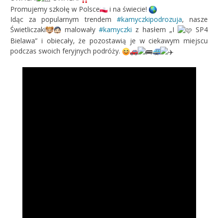
Promujemy szkołę w Polsce
i na świecie!
Idąc za popularnym trendem
#kamyczkipodrozuja
, nasze
Świetliczaki
malowały
#kamyczki
z hasłem „I
SP4
Bielawa” i obiecały, że pozostawią je w ciekawym miejscu
podczas swoich feryjnych podróży.