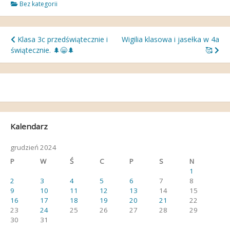
Bez kategorii
Nawigacja
Klasa 3c przedświątecznie i
Wigilia klasowa i jasełka w 4a
świątecznie. 🌲😁🌲
🥰
wpisu
Kalendarz
grudzień 2024
P
W
Ś
C
P
S
N
1
2
3
4
5
6
7
8
9
10
11
12
13
14
15
16
17
18
19
20
21
22
23
24
25
26
27
28
29
30
31