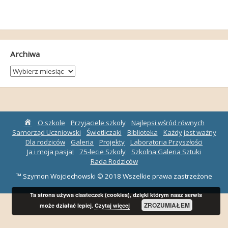
Archiwa
Archiwa
Strona
O szkole
Przyjaciele szkoły
Najlepsi wśród równych
główna
Samorząd Uczniowski
Świetliczaki
Biblioteka
Każdy jest ważny
Dla rodziców
Galeria
Projekty
Laboratoria Przyszłości
Ja i moja pasja!
75-lecie Szkoły
Szkolna Galeria Sztuki
Rada Rodziców
™ Szymon Wojciechowski © 2018 Wszelkie prawa zastrzeżone
Ta strona używa ciasteczek (cookies), dzięki którym nasz serwis
ZROZUMIAŁEM
może działać lepiej.
Czytaj więcej