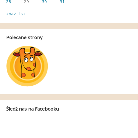
28
29
30
31
« wrz
lis »
Polecane strony
Śledź nas na Facebooku