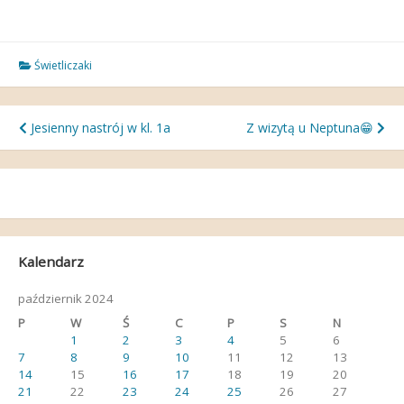
Świetliczaki
Nawigacja
Jesienny nastrój w kl. 1a
Z wizytą u Neptuna😁
wpisu
Kalendarz
październik 2024
P
W
Ś
C
P
S
N
1
2
3
4
5
6
7
8
9
10
11
12
13
14
15
16
17
18
19
20
21
22
23
24
25
26
27