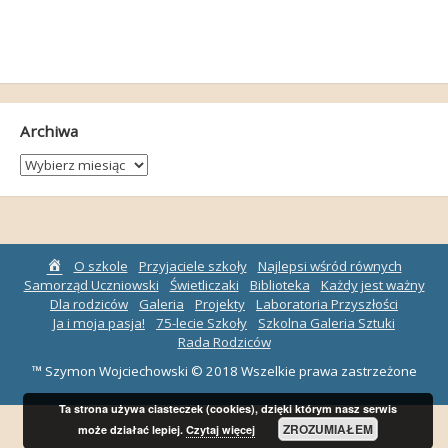
Archiwa
Archiwa
Strona
O szkole
Przyjaciele szkoły
Najlepsi wśród równych
główna
Samorząd Uczniowski
Świetliczaki
Biblioteka
Każdy jest ważny
Dla rodziców
Galeria
Projekty
Laboratoria Przyszłości
Ja i moja pasja!
75-lecie Szkoły
Szkolna Galeria Sztuki
Rada Rodziców
™ Szymon Wojciechowski © 2018 Wszelkie prawa zastrzeżone
Ta strona używa ciasteczek (cookies), dzięki którym nasz serwis
ZROZUMIAŁEM
może działać lepiej.
Czytaj więcej