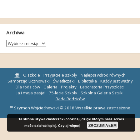
Archiwa
Archiwa
Strona
O szkole
Przyjaciele szkoły
Najlepsi wśród równych
główna
Samorząd Uczniowski
Świetliczaki
Biblioteka
Każdy jest ważny
Dla rodziców
Galeria
Projekty
Laboratoria Przyszłości
Ja i moja pasja!
75-lecie Szkoły
Szkolna Galeria Sztuki
Rada Rodziców
™ Szymon Wojciechowski © 2018 Wszelkie prawa zastrzeżone
Ta strona używa ciasteczek (cookies), dzięki którym nasz serwis
ZROZUMIAŁEM
może działać lepiej.
Czytaj więcej