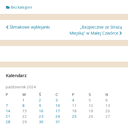
Bez kategorii
Nawigacja
Ślimakowe wyklejanki
„Bezpiecznie ze Strażą
Miejską” w Małej Czwórce
wpisu
Kalendarz
październik 2024
P
W
Ś
C
P
S
N
1
2
3
4
5
6
7
8
9
10
11
12
13
14
15
16
17
18
19
20
21
22
23
24
25
26
27
28
29
30
31