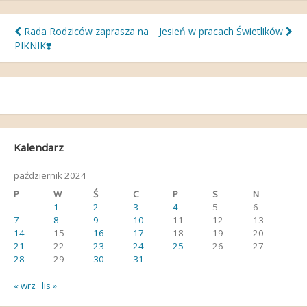
Nawigacja
Rada Rodziców zaprasza na
Jesień w pracach Świetlików
PIKNIK❣️
wpisu
Kalendarz
październik 2024
P
W
Ś
C
P
S
N
1
2
3
4
5
6
7
8
9
10
11
12
13
14
15
16
17
18
19
20
21
22
23
24
25
26
27
28
29
30
31
« wrz
lis »