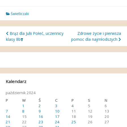
Świetliczaki
Nawigacja
Brąz dla Julii Połeć, uczennicy
Zdrowe życie i pierwsza
klasy 8b❣️
pomoc dla najmłodszych
wpisu
Kalendarz
październik 2024
P
W
Ś
C
P
S
N
1
2
3
4
5
6
7
8
9
10
11
12
13
14
15
16
17
18
19
20
21
22
23
24
25
26
27