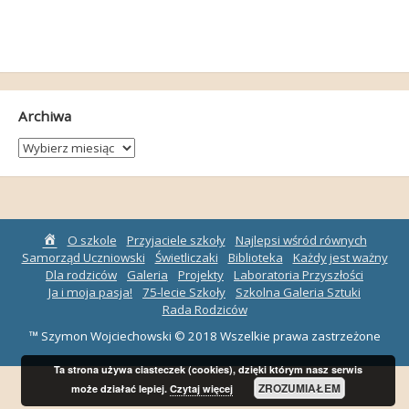
Archiwa
Archiwa
Strona
O szkole
Przyjaciele szkoły
Najlepsi wśród równych
główna
Samorząd Uczniowski
Świetliczaki
Biblioteka
Każdy jest ważny
Dla rodziców
Galeria
Projekty
Laboratoria Przyszłości
Ja i moja pasja!
75-lecie Szkoły
Szkolna Galeria Sztuki
Rada Rodziców
™ Szymon Wojciechowski © 2018 Wszelkie prawa zastrzeżone
Ta strona używa ciasteczek (cookies), dzięki którym nasz serwis
ZROZUMIAŁEM
może działać lepiej.
Czytaj więcej