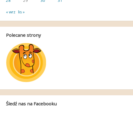
28
29
30
31
« wrz
lis »
Polecane strony
Śledź nas na Facebooku