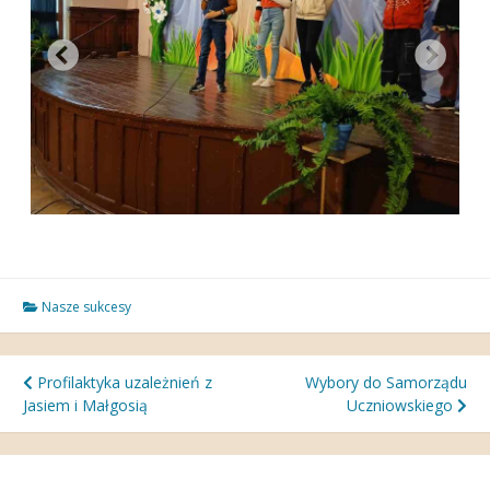
Nasze sukcesy
Nawigacja
Profilaktyka uzależnień z
Wybory do Samorządu
Jasiem i Małgosią
Uczniowskiego
wpisu