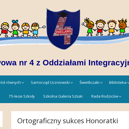
owa nr 4 z Oddziałami Integracyj
śród równych
Samorząd Uczniowski
Świetliczaki
Biblioteka
!
75-lecie Szkoły
Szkolna Galeria Sztuki
Rada Rodziców
Ortograficzny sukces Honoratki