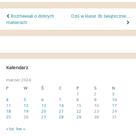
Nawigacja
Rozmawiali o dobrych
Dziś w klasie 3b świątecznie…
manierach
wpisu
Kalendarz
marzec 2024
P
W
Ś
C
P
S
N
1
2
3
4
5
6
7
8
9
10
11
12
13
14
15
16
17
18
19
20
21
22
23
24
25
26
27
28
29
30
31
« lut
kw. »