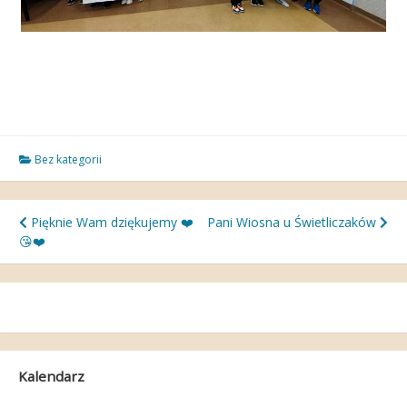
Bez kategorii
Nawigacja
Pięknie Wam dziękujemy ❤️
Pani Wiosna u Świetliczaków
😘❤️
wpisu
Kalendarz