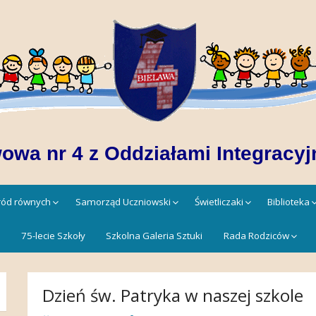
owa nr 4 z Oddziałami Integracyj
śród równych
Samorząd Uczniowski
Świetliczaki
Biblioteka
!
75-lecie Szkoły
Szkolna Galeria Sztuki
Rada Rodziców
Dzień św. Patryka w naszej szkole