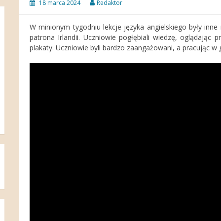
18 marca 2024
Redaktor
W minionym tygodniu lekcje języka angielskiego były inne 
patrona Irlandii. Uczniowie pogłębiali wiedzę, oglądając 
plakaty. Uczniowie byli bardzo zaangażowani, a pracując w 