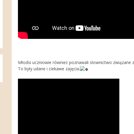
Młodsi uczniowie również poznawali słownictwo związane z
To były udane i ciekawe zajęcia.