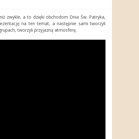
niż zwykle, a to dzięki obchodom Dnia Św. Patryka,
prezentację na ten temat, a następnie sami tworzyli
grupach, tworzyli przyjazną atmosferę.