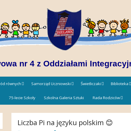
owa nr 4 z Oddziałami Integracyj
śród równych
Samorząd Uczniowski
Świetliczaki
Biblioteka
!
75-lecie Szkoły
Szkolna Galeria Sztuki
Rada Rodziców
Liczba Pi na języku polskim 😊