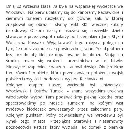
Dnia 22 września klasa 7a była na wspaniałej wycieczce we
Wrocławiu. Najpierw udaliśmy się do Panoramy Racławickiej i
ciemnym tunelem ruszyliśmy do głównej sali, w której
znajdował się obraz – słynny relikt XIX- wiecznej kultury
narodowej. Oczom naszym ukazało się niezwykłe dzieło
stworzone przez zespół malarzy pod kierunkiem Jana Styki i
Wojciecha Kossaka. Wyjątkowość tego miejsca polega na
tym, że obraz zajmuje całą powierzchnię ścian. Przed płótnem
leżą przedmioty idealnie dopasowane do obrazu. Stojąc na
środku, miało się wrażenie uczestnictwa w tej bitwie.
Niezwykłe uzupełnienie wrażeń stanowił dźwięk. Obejrzeliśmy
tam również makietę, która przedstawiała położenia wojsk
polskich i rosyjskich podczas bitwy pod Racławicami.
Kolejnym etapem naszej wycieczki był Uniwersytet
Wrocławski i Ostrów Tumski – znana wszystkim urokliwa
wrocławska wyspa. Tam podziwialiśmy piękną katedrę oraz
spacerowaliśmy po Moście Tumskim, na którym wisi
mnóstwo kłódeczek zawieszanych przez zakochane pary.
Kolejnym punktem, który odwiedziliśmy we Wrocławiu był
Rynek tego miasta. Przepiękna Starówka i niesamowity
późnogotycki Ratusz, który wygląda jak domek z piernika