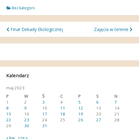
Bez kategorii
Nawigacja
Finał Dekady Ekologicznej
Zajęcia w terenie
wpisu
Kalendarz
maj 2023
P
W
Ś
C
P
S
N
1
2
3
4
5
6
7
8
9
10
11
12
13
14
15
16
17
18
19
20
21
22
23
24
25
26
27
28
29
30
31
« kw.
cze »