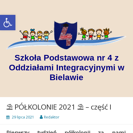
Skip
to
Open toolbar
content
Szkoła Podstawowa nr 4 z
Oddziałami Integracyjnymi w
Bielawie
⛱ PÓŁKOLONIE 2021 ⛱ – część I
29 lipca 2021
Redaktor
Pierwszy tydzień półkolonii za nami.