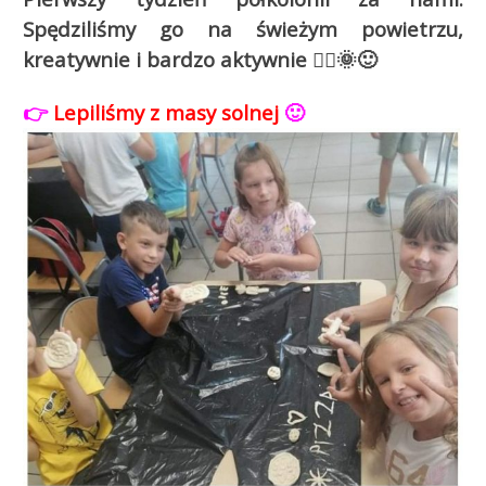
Spędziliśmy go na świeżym powietrzu,
kreatywnie i bardzo aktywnie 🤸‍♂️🌞🙂
👉
Lepiliśmy z masy solnej
🙂