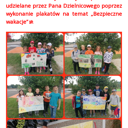
udzielane przez Pana Dzielnicowego poprzez
wykonanie plakatów na temat „Bezpieczne
wakacje”
🚸