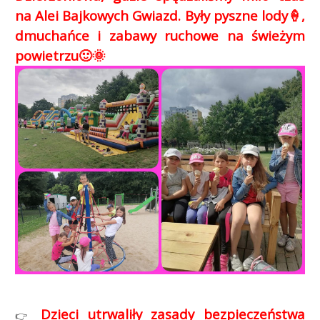
na Alei Bajkowych Gwiazd. Były pyszne lody🍦,
dmuchańce i zabawy ruchowe na świeżym
powietrzu🙂🌞
Dzieci utrwaliły zasady bezpieczeństwa
👉