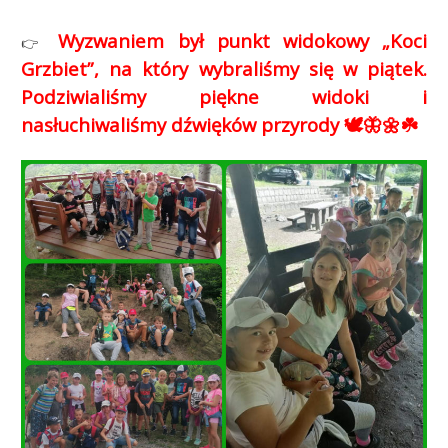
Wyzwaniem był punkt widokowy „Koci
👉
Grzbiet”, na który wybraliśmy się w piątek.
Podziwialiśmy piękne widoki i
nasłuchiwaliśmy dźwięków przyrody 🕊️🦋🌼☘️