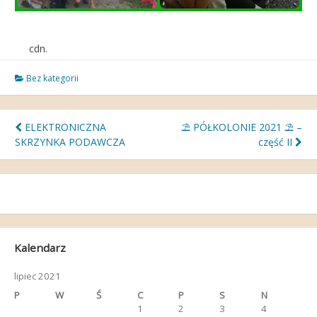
cdn.
Bez kategorii
Nawigacja
ELEKTRONICZNA
⛱ PÓŁKOLONIE 2021 ⛱ –
SKRZYNKA PODAWCZA
część II
wpisu
Kalendarz
lipiec 2021
P
W
Ś
C
P
S
N
1
2
3
4