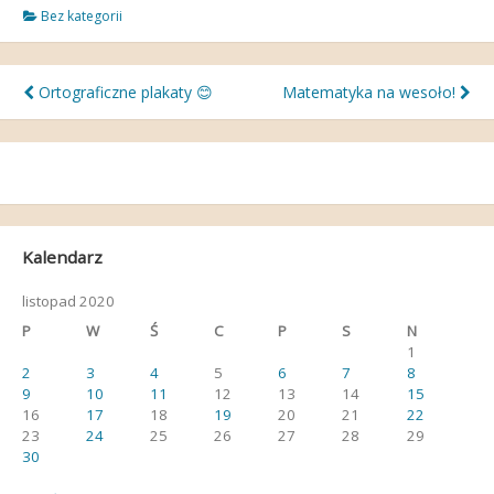
Bez kategorii
Nawigacja
Ortograficzne plakaty 😊
Matematyka na wesoło!
wpisu
Kalendarz
listopad 2020
P
W
Ś
C
P
S
N
1
2
3
4
5
6
7
8
9
10
11
12
13
14
15
16
17
18
19
20
21
22
23
24
25
26
27
28
29
30